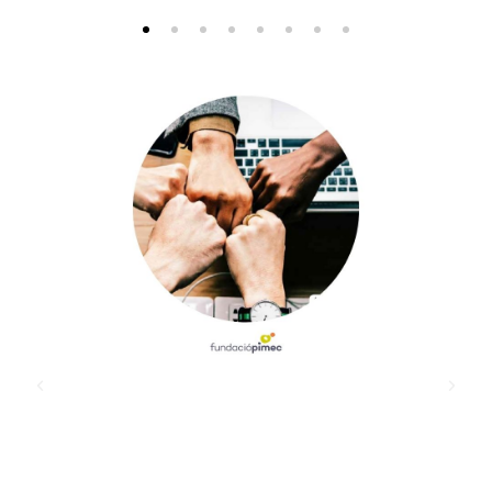
Llei Orgànica 3/2007, del 22 de
març, per la igualtat efectiva
entre dones i homes
Títol I: Articles 5, 6 i 7
Ves-hi