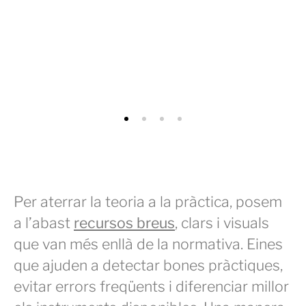
Guia pràctica per a PIMES
Bones pràctiques en RSE des de la
Per aterrar la teoria a la pràctica, posem
perspectiva de gènere
a l’abast
recursos breus
, clars i visuals
que van més enllà de la normativa. Eines
que ajuden a detectar bones pràctiques,
evitar errors freqüents i diferenciar millor
Ves-hi