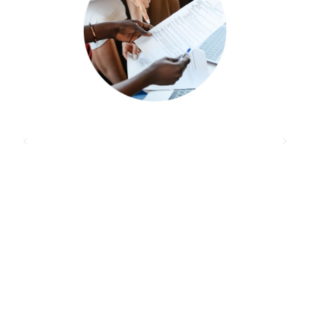
a les administracions locals,
Generalitat de Catalunya
Ves-hi