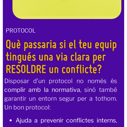
PROTOCOL
Què passaria si el teu equip
tingués una via clara per
RESOLDRE un conflicte?
Disposar d’un protocol no només és
complir amb la normativa
, sinó també
garantir un entorn segur per a tothom.
Un bon protocol:
Ajuda a prevenir conflictes interns
,