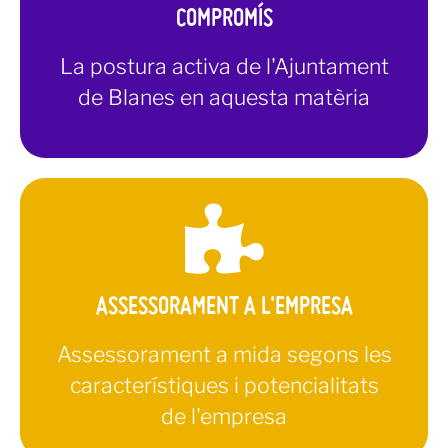
COMPROMÍS
La postura activa de l'Ajuntament
de Blanes en aquesta matèria
Saber-ne més
ASSESSORAMENT A L'EMPRESA
Assessorament a mida segons les
característiques i potencialitats
de l'empresa