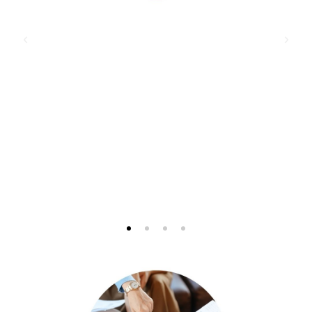
Guia per a l'elaboració de Plans
d'Igualtat de gènere