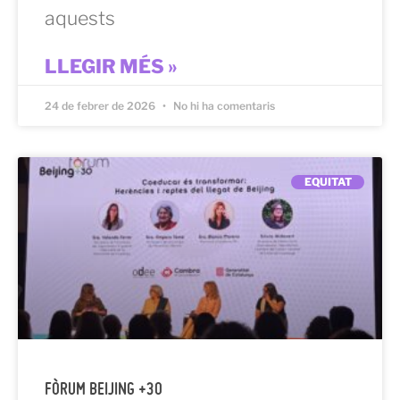
aquests
LLEGIR MÉS »
24 de febrer de 2026
No hi ha comentaris
EQUITAT
FÒRUM BEIJING +30