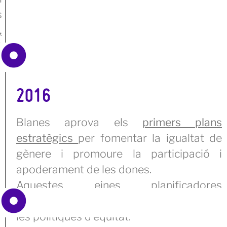
s
,
t
2016
Blanes aprova els
primers plans
estratègics
per fomentar la igualtat de
gènere i promoure la participació i
apoderament de les dones.
Aquestes eines planificadores
consoliden el compromís municipal amb
les polítiques d’equitat.