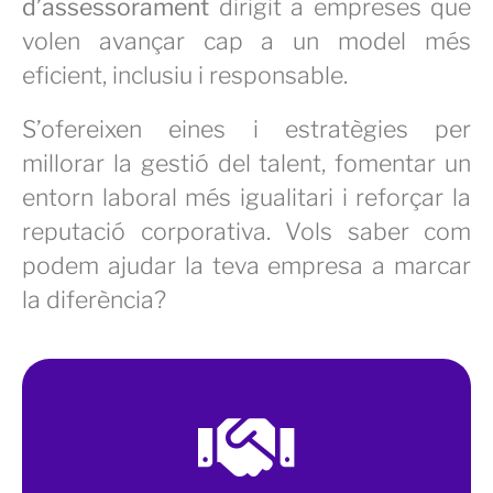
d’assessorament
dirigit a empreses que
volen avançar cap a un model més
eficient, inclusiu i responsable.
S’ofereixen eines i estratègies per
millorar la gestió del talent, fomentar un
entorn laboral més igualitari i reforçar la
reputació corporativa. Vols saber com
podem ajudar la teva empresa a marcar
la diferència?