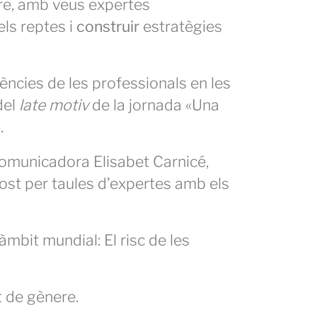
re, amb veus expertes
ls reptes i
construir
estratègies
ències de les professionals en les
del
late motiv
de la jornada «Una
.
comunicadora Elisabet Carnicé,
post per taules d’expertes amb els
’àmbit mundial: El risc de les
t de gènere.