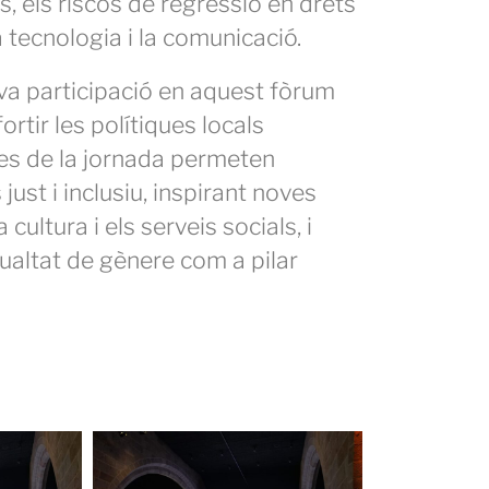
es, els riscos de regressió en drets
a tecnologia i la comunicació.
va participació en aquest fòrum
rtir les polítiques locals
des de la jornada permeten
ust i inclusiu, inspirant noves
cultura i els serveis socials, i
ualtat de gènere com a pilar