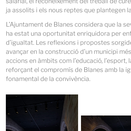
salarial, el reconeixement del treball de cur
ja assolits i els nous reptes que plantegen l
L’Ajuntament de Blanes considera que la se
ha estat una oportunitat enriquidora per enfo
d’igualtat. Les reflexions i propostes sorgi
avançar en la construcció d’un municipi més j
accions en àmbits com l’educació, l’esport, la 
reforçant el compromís de Blanes amb la ig
fonamental de la convivència.