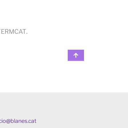
a TERMCAT
.
io@blanes.cat