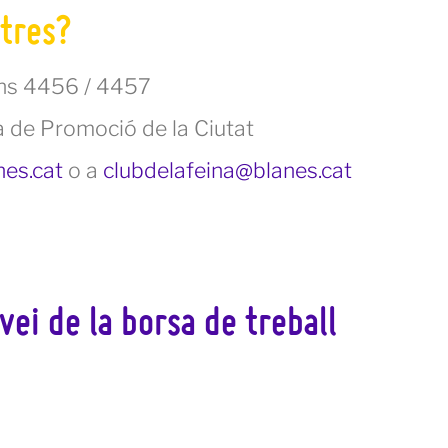
tres?
ons 4456 / 4457
a de Promoció de la Ciutat
es.cat
o a
clubdelafeina@blanes.cat
vei de la borsa de treball