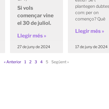
plantegen dubte
Si vols
com: per on
començar vine
començo? Què
el 30 de juliol.
Llegir més »
Llegir més »
27 de juny de 2024
17 de juny de 2024
« Anterior
1
2
3
4
5
Següent »