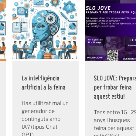
La intel·ligència
SLO JOVE: Prepara
artificial a la feina
per trobar feina
aquest estiu!
Has utilitzat mai un
generador de
Tens entre 16 i 2
continguts amb
anys i busques
IA? (tipus Chat
feina per aquest
GPT)
estiu? Se’t