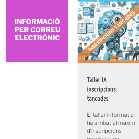
INFORMACIÓ
PER CORREU
ELECTRÒNIC
Taller IA –
inscripcions
tancades
El taller informatiu
ha arribat al màxim
d’inscripcions
possibles, no