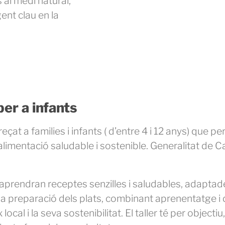
 al medi natural,
ent clau en la
per a infants
çat a families i infants ( d’entre 4 i 12 anys) que p
a alimentació saludable i sostenible. Generalitat d
nts aprendran receptes senzilles i saludables, adaptad
 la preparació dels plats, combinant aprenentatge i 
ocal i la seva sostenibilitat. El taller té per objectiu