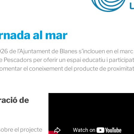
ornada al mar
 de l’Ajuntament de Blanes s’inclouen en el marc 
e Pescadors per oferir un espai educatiu i participa
 fomentar el coneixement del producte de proximita
ració de
sobre el projecte