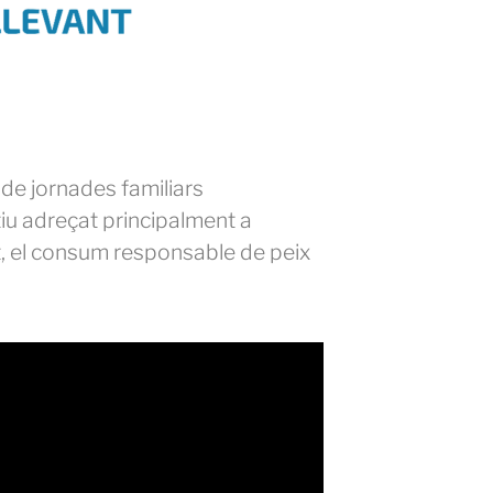
de jornades familiars
tiu adreçat principalment a
t, el consum responsable de peix