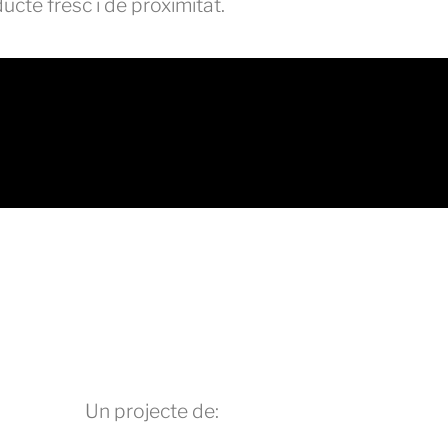
ucte fresc i de proximitat.
Un projecte de: