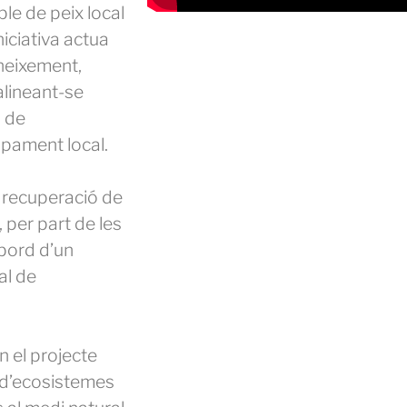
e de peix local
iciativa actua
oneixement,
 alineant-se
a de
upament local.
a recuperació de
 per part de les
 bord d’un
al de
 el projecte
 d’ecosistemes