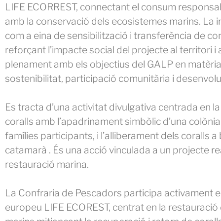
LIFE ECORREST, connectant el consum responsabl
amb la conservació dels ecosistemes marins. La in
com a eina de sensibilització i transferència de c
reforçant l’impacte social del projecte al territori i
plenament amb els objectius del GALP en matèri
sostenibilitat, participació comunitària i desenvol
Es tracta d’una activitat divulgativa centrada en l
coralls amb l’apadrinament simbòlic d’una colònia,
famílies participants, i l’alliberament dels coralls a
catamarà . És una acció vinculada a un projecte re
restauració marina.
La Confraria de Pescadors participa activament en
europeu LIFE ECOREST, centrat en la restauració