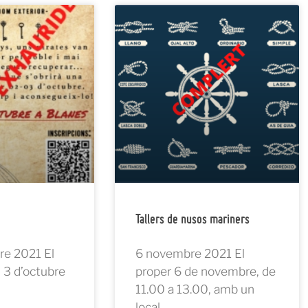
Tallers de nusos mariners
bre 2021 El
6 novembre 2021 El
i 3 d’octubre
proper 6 de novembre, de
11.00 a 13.00, amb un
local