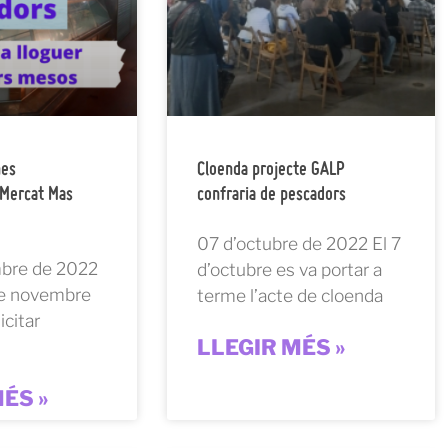
nes
Cloenda projecte GALP
Mercat Mas
confraria de pescadors
07 d’octubre de 2022 El 7
bre de 2022
d’octubre es va portar a
de novembre
terme l’acte de cloenda
icitar
LLEGIR MÉS »
ÉS »