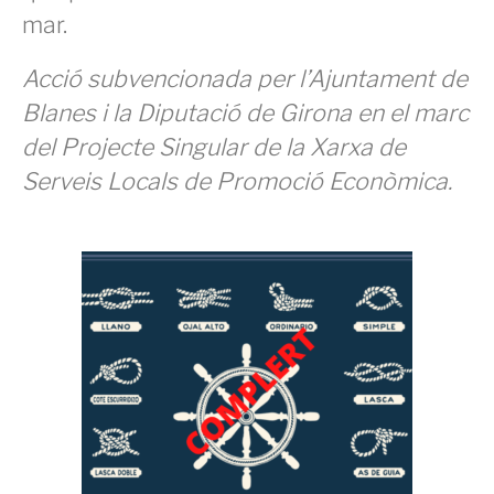
mar.
Acció subvencionada per l’Ajuntament de
Blanes i la Diputació de Girona en el marc
del Projecte Singular de la Xarxa de
Serveis Locals de Promoció Econòmica.