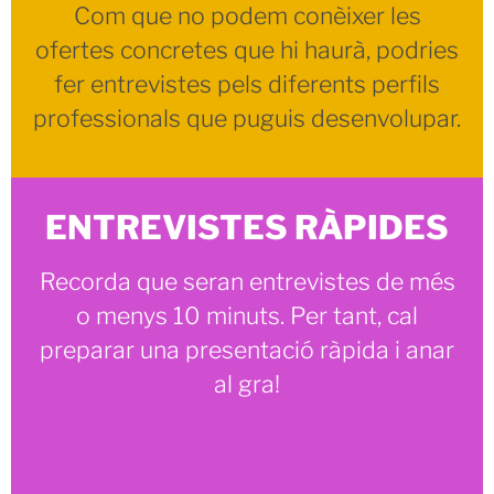
Com que no podem conèixer les
ofertes concretes que hi haurà, podries
fer entrevistes pels diferents perfils
professionals que puguis desenvolupar.
ENTREVISTES RÀPIDES
Recorda que seran entrevistes de més
o menys 10 minuts. Per tant, cal
preparar una presentació ràpida i anar
al gra!